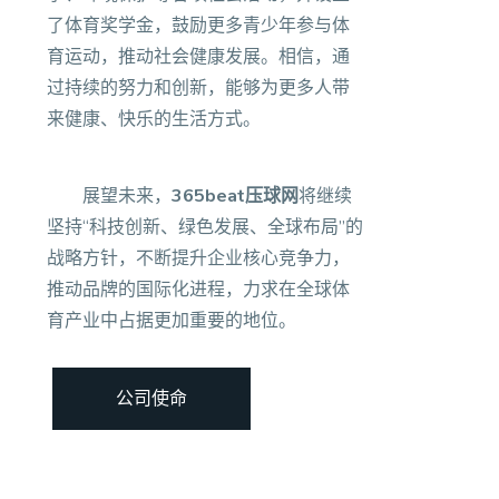
了体育奖学金，鼓励更多青少年参与体
育运动，推动社会健康发展。相信，通
过持续的努力和创新，能够为更多人带
来健康、快乐的生活方式。
展望未来，
365beat压球网
将继续
坚持“科技创新、绿色发展、全球布局”的
战略方针，不断提升企业核心竞争力，
推动品牌的国际化进程，力求在全球体
育产业中占据更加重要的地位。
公司使命