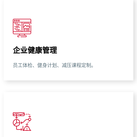
企业健康管理
员工体检、健身计划、减压课程定制。