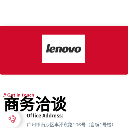
// Get in touch
商务洽谈
Office Address:
广州市南沙区丰泽东路106号（自编1号楼）