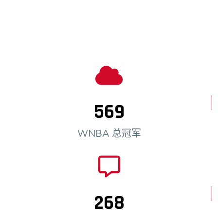
569
WNBA 总冠军
268