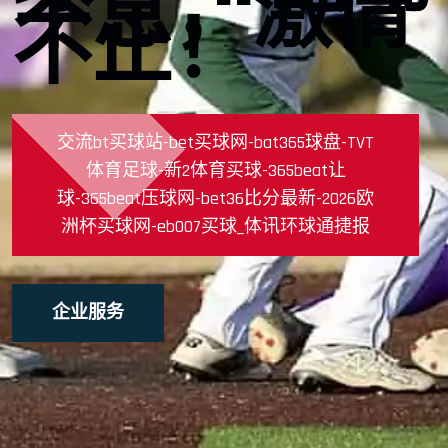
不息，激情
不止！
交流bt买球站-bet买球网-bat365球盘-TVT
体育足球-新2体育买球-365beat让
球-365beat压球网-bet36比分最新-2026欧
洲杯买球网-eb007买球_体讯环球通捷报
企业服务