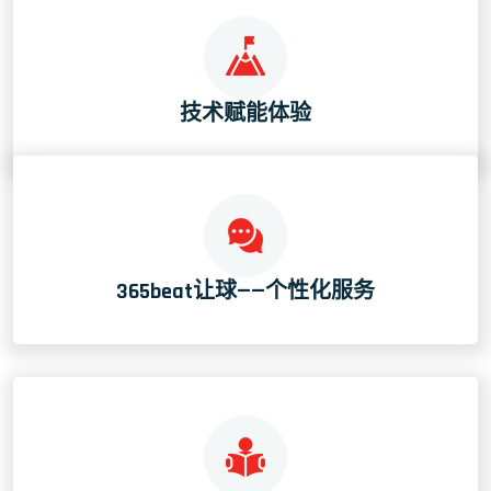
技术赋能体验
365beat让球——个性化服务