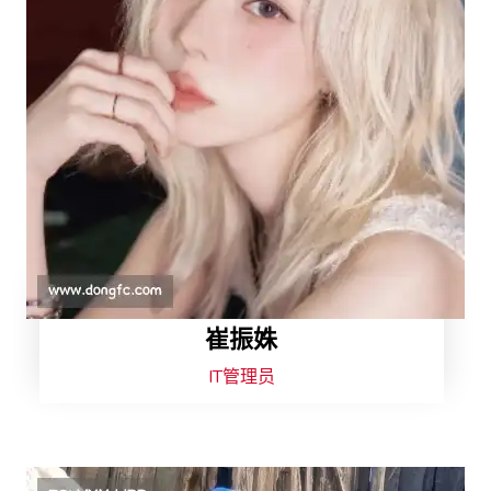
崔振姝
IT管理员