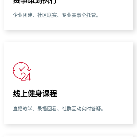
赛事策划执行
企业团建、社区联赛、专业赛事全托管。
线上健身课程
直播教学、录播回看、社群互动实时答疑。