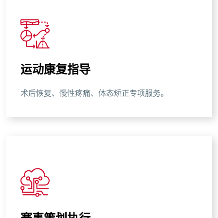
运动康复指导
术后恢复、慢性疼痛、体态矫正专项服务。